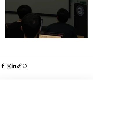
Location
Room #505-506, Chung Mong-Koo Automotive Research Center,
222, Wangsimni-ro, Seongdong-gu, Seoul 04763, Republic of Korea